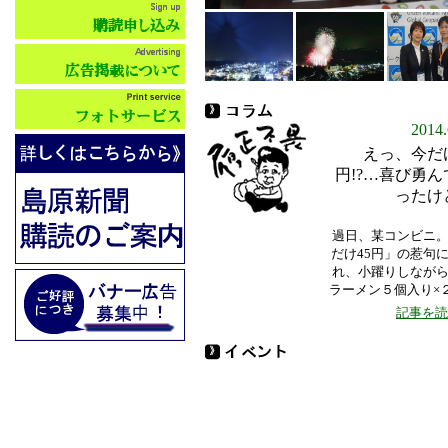
2014.
えっ、今だけ
円!?…喜び勇ん
ったけ
過日、某コンビニ
だけ45円」の惹句
れ、小躍りしなが
ラーメン５個入り×２セ
記事を読